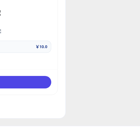
藏
起
￥10.0