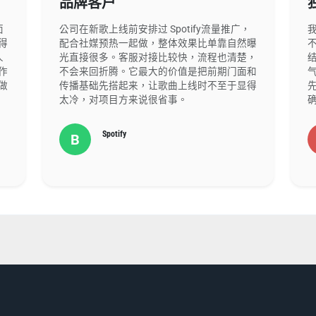
品牌客户
面
公司在新歌上线前安排过 Spotify流量推广，
得
配合社媒预热一起做，整体效果比单靠自然曝
不
人
光直接很多。客服对接比较快，流程也清楚，
作
不会来回折腾。它最大的价值是把前期门面和
做
传播基础先搭起来，让歌曲上线时不至于显得
太冷，对项目方来说很省事。
Spotify
B