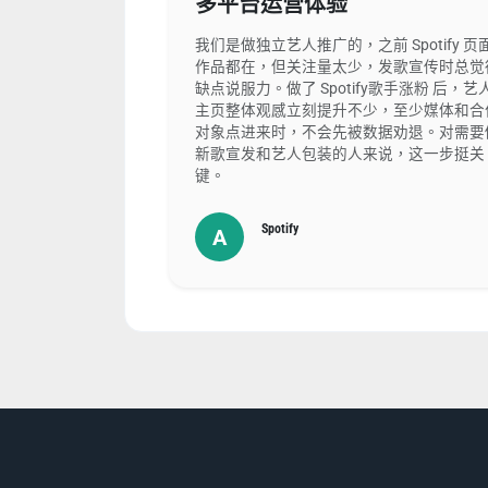
多平台运营体验
我们是做独立艺人推广的，之前 Spotify 页
作品都在，但关注量太少，发歌宣传时总觉
缺点说服力。做了 Spotify歌手涨粉 后，艺
主页整体观感立刻提升不少，至少媒体和合
对象点进来时，不会先被数据劝退。对需要
新歌宣发和艺人包装的人来说，这一步挺关
键。
Spotify
A