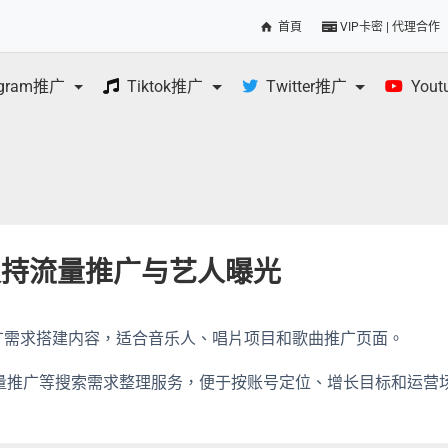
首頁
VIP卡密 | 代理合作
egram推广
Tiktok推广
Twitter推广
You
务，支持流量推广与艺人曝光
量推广需求搭建内容，适合音乐人、唱片项目和歌曲推广页面。
tify流量推广等搜索需求整理服务，便于按账号定位、增长目标和运