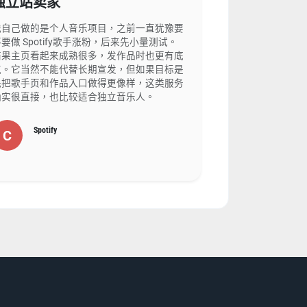
独立站卖家
我自己做的是个人音乐项目，之前一直犹豫要
要做 Spotify歌手涨粉，后来先小量测试。
结果主页看起来成熟很多，发作品时也更有底
气。它当然不能代替长期宣发，但如果目标是
先把歌手页和作品入口做得更像样，这类服务
确实很直接，也比较适合独立音乐人。
Spotify
C