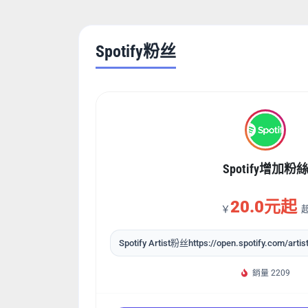
Spotify粉丝
Spotify增加粉
20.0元起
￥
Spotify Artist粉丝https://open.spotify.com/artis
銷量 2209