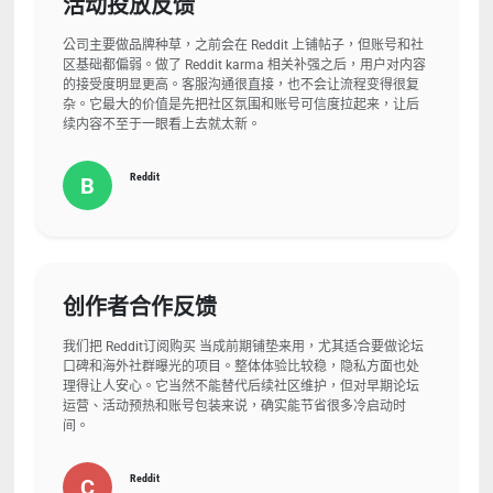
活动投放反馈
公司主要做品牌种草，之前会在 Reddit 上铺帖子，但账号和社
区基础都偏弱。做了 Reddit karma 相关补强之后，用户对内容
的接受度明显更高。客服沟通很直接，也不会让流程变得很复
杂。它最大的价值是先把社区氛围和账号可信度拉起来，让后
续内容不至于一眼看上去就太新。
Reddit
B
创作者合作反馈
我们把 Reddit订阅购买 当成前期铺垫来用，尤其适合要做论坛
口碑和海外社群曝光的项目。整体体验比较稳，隐私方面也处
理得让人安心。它当然不能替代后续社区维护，但对早期论坛
运营、活动预热和账号包装来说，确实能节省很多冷启动时
间。
Reddit
C