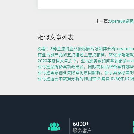
上一篇:
Opera68桌
相似文章列表
必看！3种主流的亚马逊标题写法利弊分析how to host someone
在亚马逊产品的五点描述上变点花样，转化率嗖嗖就提高？！buy ins p
2020年疫情大考之下，亚马逊卖家如何拿到更多review？buy In
亚马逊品牌备案新政出台，国际商标品牌备案有哪些注意事项？IG
亚马逊卖家创业失败常见原因解析，新手卖家必看的几条实用建议buy 
亚马逊运营中数据分析的作用性IG 購買,IG 软件,IG 增加 粉
6000+
服务客户