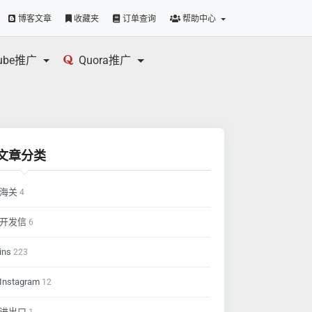
博客文章
收藏夹
订单查询
帮助中心
tube推广
Quora推广
文章分类
海关
4
开发信
6
ins
223
Instagram
12
进出口