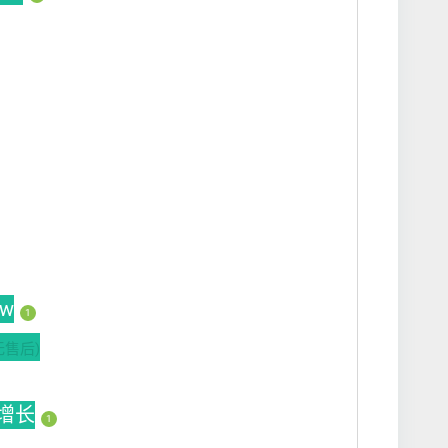
ew
1
无售后)
动增长
1