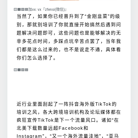
🟨🟧🟩🟦加vx: vx『zfensi(微信)』
当
然了，如果你已经晋升到了“金刚韭菜”的级
别，那就别培训了你就直接开始搞然后遇到问
题解决问题即可，这些问题也是能够解决的无
非多花点时间，多踩点坑辛苦点罢了，当年我
们都是这么过来的，也不是说走不通，具体看
你们怎么选择了。
🟨🟧🟩🟦
近行业里面刮起了一阵抖音海外版TikTok的
培训之风，各大跨境培训机构及论坛媒体都在
疯狂宣传TikTok是下一个流量风口。诸如“在
北美下载数量远超Facebook和
Instagram”，“又一个海外流量洼地”，“亚马