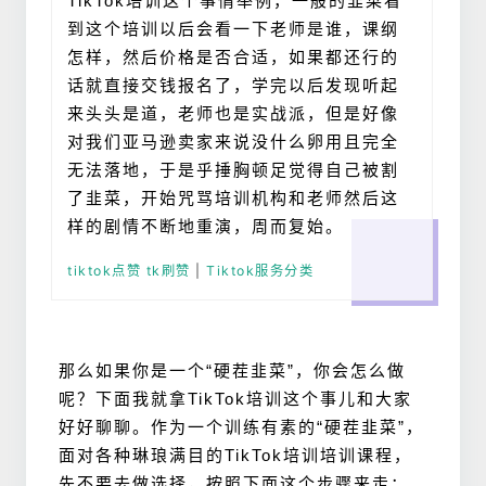
TikTok培训这个事情举例，一般的韭菜看
到这个培训以后会看一下老师是谁，课纲
怎样，然后价格是否合适，如果都还行的
话就直接交钱报名了，学完以后发现听起
来头头是道，老师也是实战派，但是好像
对我们亚马逊卖家来说没什么卵用且完全
无法落地，于是乎捶胸顿足觉得自己被割
了韭菜，开始咒骂培训机构和老师然后这
样的剧情不断地重演，周而复始。
tiktok点赞 tk刷赞
|
Tiktok服务分类
那么如果你是一个“硬茬韭菜”，你会怎么做
呢？
下面我就拿TikTok培训这个事儿和大家
好好聊聊。
作为一个训练有素的“硬茬韭菜”，
面对各种琳琅满目的TikTok培训培训课程，
先不要去做选择，按照下面这个步骤来走：