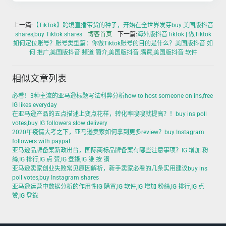
上一篇:
【TikTok】跨境直播带货的种子，开始在全世界发芽buy 美国版抖音
shares,buy Tiktok shares
博客首页
下一篇:
海外版抖音Tiktok | 做Tiktok
如何定位账号？账号类型篇：你做Tiktok账号的目的是什么？美国版抖音 如
何 推广,美国版抖音 頻道 簡介,美国版抖音 購買,美国版抖音 软件
相似文章列表
必看！3种主流的亚马逊标题写法利弊分析how to host someone on ins,free
IG likes everyday
在亚马逊产品的五点描述上变点花样，转化率嗖嗖就提高？！buy ins poll
votes,buy IG followers slow delivery
2020年疫情大考之下，亚马逊卖家如何拿到更多review？buy Instagram
followers with paypal
亚马逊品牌备案新政出台，国际商标品牌备案有哪些注意事项？IG 增加 粉
絲,IG 排行,IG 点 赞,IG 登錄,IG 誰 按 讚
亚马逊卖家创业失败常见原因解析，新手卖家必看的几条实用建议buy ins
poll votes,buy Instagram shares
亚马逊运营中数据分析的作用性IG 購買,IG 软件,IG 增加 粉絲,IG 排行,IG 点
赞,IG 登錄