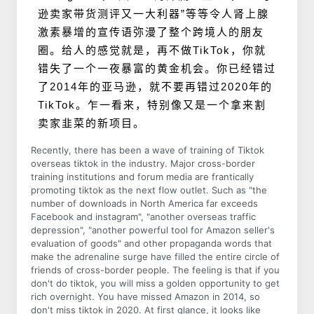
逊卖家带货测评又一大利器”等等令人肾上腺
激素暴增的宣传语弥漫了整个跨境人的朋友
圈。给人的感觉就是，再不做TikTok，你就
错失了一个一夜暴富的黄金机会。你已经错过
了2014年的亚马逊，就不要再错过2020年的
TikTok。乍一看来，特别像又是一个拿来割
卖家韭菜的新项目。
Recently, there has been a wave of training of Tiktok
overseas tiktok in the industry. Major cross-border
training institutions and forum media are frantically
promoting tiktok as the next flow outlet. Such as "the
number of downloads in North America far exceeds
Facebook and instagram", "another overseas traffic
depression", "another powerful tool for Amazon seller's
evaluation of goods" and other propaganda words that
make the adrenaline surge have filled the entire circle of
friends of cross-border people. The feeling is that if you
don't do tiktok, you will miss a golden opportunity to get
rich overnight. You have missed Amazon in 2014, so
don't miss tiktok in 2020. At first glance, it looks like