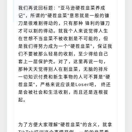
我们再说回标题：“亚马逊硬茬韭菜养成
记”，所谓的“硬茬韭菜”意思就是
一般的镰
刀是很难割得动的
，只有那种 锋利的镰刀
才可以割的得动。
就我个人来说觉得人生
在世想不当韭菜不被收割是不可能的，但
是我们得努力成为一个“硬茬韭菜”，保证我
们不要被那么轻易的收割，至少得给自己
套上一层保护壳。
对了，这里再说一句，
那种天天觉得别人在割韭菜，无脑的排斥
一切知识付费和新生事物的人可不算是“硬
茬韭菜”，严格来说应该是Loser吧， 终还
是会被社会和生活收割，而且还是连根拔
起。
为了方便大家理解“硬茬韭菜”的含义，就拿