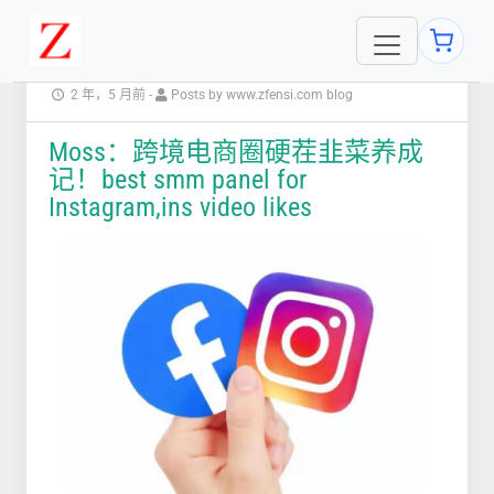
2 年，5 月前
-
Posts by www.zfensi.com blog
Moss：跨境电商圈硬茬韭菜养成
记！best smm panel for
Instagram,ins video likes