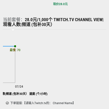
现价
28.0
元
当前套餐：
28.0元/1,000个 TWITCH.TV CHANNEL VIEW|
观看人数|频道 (包补30天）
最慢: 70
最快: 70
07/24
ew|观看人数|频道 (包补30天） 速度 (个/小时)
下单链接:【请输入Twitch.tv的： Channel Name】