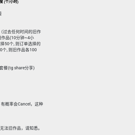
飞机|tg|电报|TG 已发作品批量套餐【请输入 账号】share(分享）特价套餐 速度 (个/小时)
接
品（过去任何时间的旧作
品(10分钟~4小
择50个, 则订单选择的
0个, 则旧作品各100
餐(tg share分享)
订单，有概率会Cancel，这种
。
roup无法旧作品，请知悉。