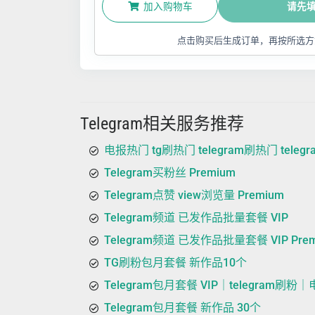
加入购物车
请先
点击购买后生成订单，再按所选方
Telegram相关服务推荐
电报热门 tg刷热门 telegram刷热门 teleg
Telegram买粉丝 Premium
Telegram点赞 view浏览量 Premium
Telegram频道 已发作品批量套餐 VIP
Telegram频道 已发作品批量套餐 VIP Prem
TG刷粉包月套餐 新作品10个
Telegram包月套餐 VIP｜telegram刷粉
Telegram包月套餐 新作品 30个