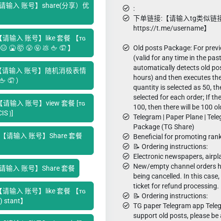
餐【请输入 账号】share(分享）优
:
下单链接:【请输入tg类似链
https://t.me/username】
【请输入 账号】like 套餐 【ᴛɢ
 🤮 🤯 😤 🤬 💩 🖕 🤦 ‍】
Old posts Package: For previ
(valid for any time in the pas
automatically detects old po
量套餐【请输入 账号】随机消极表情
hours) and then executes the
🖕 🤦 ‍）
quantity is selected as 50, th
selected for each order; If th
【请输入 账号】view 套餐 [ᴛɢ
100, then there will be 100 o
IS ⟯]
Telegram | Paper Plane | Tele
Package (TG Share)
餐【请输入 账号】Share 套餐
Beneficial for promoting ranki
📝 Ordering instructions:
Electronic newspapers, airpl
New/empty channel orders ha
【请输入 账号】Share 套餐
being cancelled. In this case
ticket for refund processing.
【请输入 账号】like 套餐 【ᴛɢ
📝 Ordering instructions:
rt) stant】
TG paper Telegram app Tele
support old posts, please be