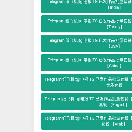
Telegram|纸飞机|tg|电报|TG 已发作品批量套
【India】
Telegram|纸飞机|tg|电报|TG 已发作品批量套
【Turkey】
Telegram|纸飞机|tg|电报|TG 已发作品批量套
【USA】
Telegram|纸飞机|tg|电报|TG 已发作品批量套
【China】
Telegram|纸飞机|tg|电报|TG 已发作品批量套
优质套餐
Telegram|纸飞机|tg|电报|TG 已发作品批量套
套餐 【English】
Telegram|纸飞机|tg|电报|TG 已发作品批量套
套餐 【Arab】