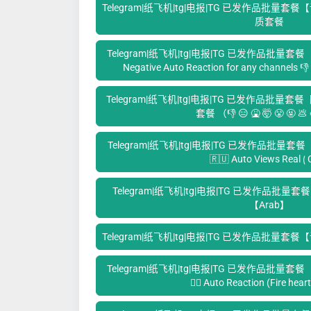
Telegram|纸飞机|tg|电报|TG 已发作品批量套
质套餐
Telegram|纸飞机|tg|电报|TG 已发作品批量套餐
Negative Auto Reaction for any channels 👎 
Telegram|纸飞机|tg|电报|TG 已发作品批
套餐 （👎 😑 🤮 🤯 😤 🤬 💩 
Telegram|纸飞机|tg|电报|TG 已发作品批量套餐
🇷🇺 Auto Views Real ⟮ C
Telegram|纸飞机|tg|电报|TG 已发作品批量套
【Arab】
Telegram|纸飞机|tg|电报|TG 已发作品批量套餐
Telegram|纸飞机|tg|电报|TG 已发作品批量套餐
❤️‍🔥 Auto Reaction (Fire hea