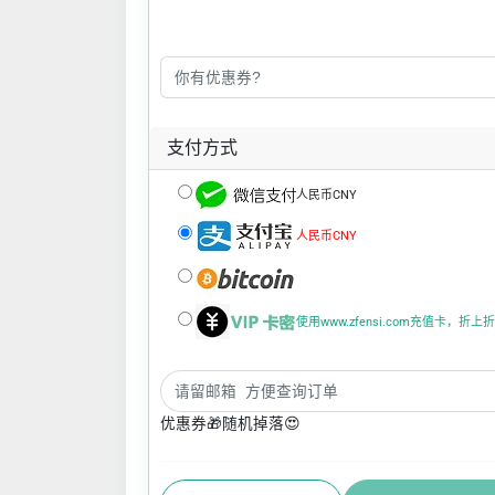
支付方式
人民币CNY
人民币CNY
使用www.zfensi.com充值卡，折
优惠券🎁随机掉落😍