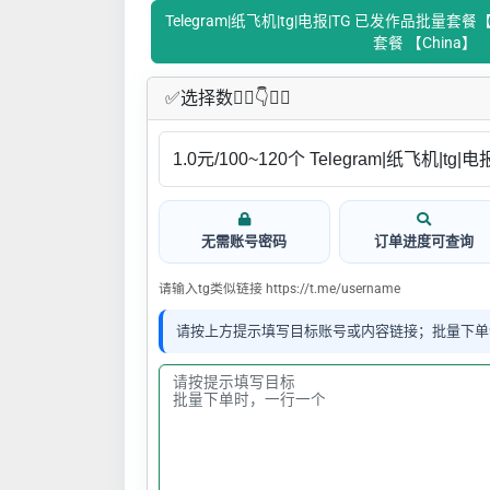
Telegram|纸飞机|tg|电报|TG 已发作品批量套
套餐 【China】
✅​选择数👇🏻​​👇👇🏻​​
无需账号密码
订单进度可查询
请输入tg类似链接 https://t.me/username
请按上方提示填写目标账号或内容链接；批量下单