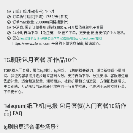
订单开始时间(参考): 1小时
订单执行速度(平均): 1752/天 [参考]
订单max数量: 200000(同链接累计)
好消息: 累计订单费用 超过3,000元 可开增值税普电子普票
24小时自动下单-【免注册】 💚 匿名下单，更安全-便捷-更保护个人隐私。
您在
[ins买粉平台 | ins刷粉自助下单 优选服务网站 - zfensi.com 官网]
https://www.zfensi.com 平台的下单信息保密, 敬请放心。
TG刷粉包月套餐 新作品10个
TG刷粉入门套餐，覆盖tg刷粉、tg粉丝、飞机刷粉关键词，适合新频道小量测
试、验证内容承接并逐步建立基础人数。支持自助下单、分批安排、客服跟进与
售后补量，适合频道起量、活动预热、社群扩量和长期运营，方便把数据增长、
主页观感、互动承接与后续转化放在同一节奏里推进，也更利于后续持续补量，
下单更省心。
Telegram|纸飞机|电报 包月套餐(入门套餐10新作
品) FAQ
tg刷粉更适合哪些场景？