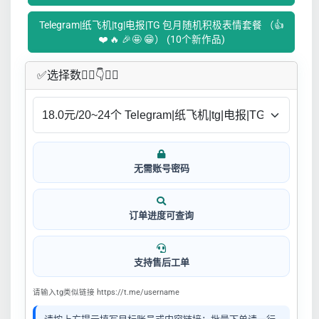
Telegram|纸飞机|tg|电报|TG 包月随机积极表情套餐 （👍
❤️ 🔥 🎉🤩 😁） (10个新作品)
✅​选择数👇🏻​​👇👇🏻​​
无需账号密码
订单进度可查询
支持售后工单
请输入tg类似链接 https://t.me/username