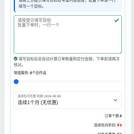
请按上方提示填写目标账号或内容链接；批量下单请一行
填写一个目标。
填写目标后会自动计算订单数量和应付金额，下单前请再次
核对。
增值服务:
0
个旧作品
连续包月优惠 到期: 2026-09-08
订单个数:
0
连续包月折扣:
￥0