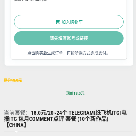
加入购物车
请先填写账号或链接
点击购买后生成订单，再按所选方式完成支付。
原价
18.0
元
现价
18.0
元
当前套餐：
18.0元/20~24个 TELEGRAM|纸飞机|TG|电
报|TG 包月COMMENT点评 套餐 (10个新作品)
【CHINA】