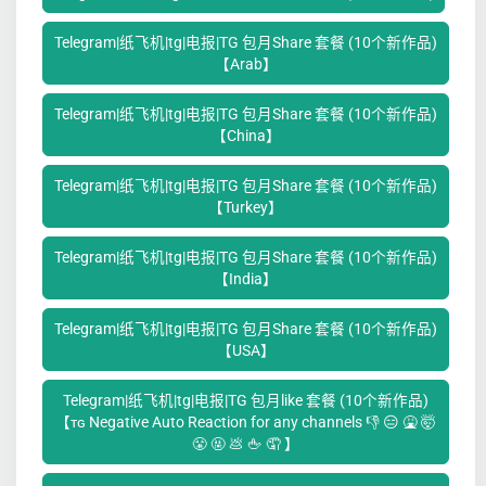
Telegram|纸飞机|tg|电报|TG 包月Share 套餐 (10个新作品)
【Arab】
Telegram|纸飞机|tg|电报|TG 包月Share 套餐 (10个新作品)
【China】
Telegram|纸飞机|tg|电报|TG 包月Share 套餐 (10个新作品)
【Turkey】
Telegram|纸飞机|tg|电报|TG 包月Share 套餐 (10个新作品)
【India】
Telegram|纸飞机|tg|电报|TG 包月Share 套餐 (10个新作品)
【USA】
Telegram|纸飞机|tg|电报|TG 包月like 套餐 (10个新作品)
【ᴛɢ Negative Auto Reaction for any channels 👎 😑 🤮 🤯
😤 🤬 💩 🖕 🤦 ‍】