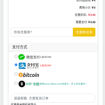
旧作品费用:
￥0
费用小计:
￥0
优惠折扣:
-￥0.00
需要支付:
￥0.00
优惠券应用
支付方式
人民币CNY
人民币CNY
使用www.zfensi.com充值卡，折上折实惠价！
优惠券🎁随机掉落😍