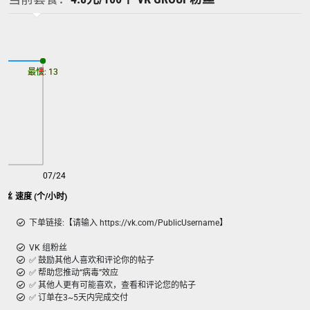
最慢: 13
最快: 13
07/24
p粉丝 速度 (个/小时)
下单链接:【请输入 https://vk.com/PublicUsername】
VK 组粉丝
✅ 鼓励其他人喜欢和评论你的帖子
✅ 帮助您推动“病毒”效应
✅ 其他人更有可能喜欢，查看和评论您的帖子
✅ 订单在3~5天内完成交付