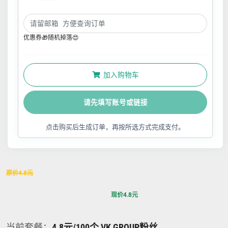
优惠券🎁随机掉落😍
加入购物车
请先填写账号或链接
点击购买后生成订单，再按所选方式完成支付。
原价
4.8
元
现价
4.8
元
当前套餐：
4.8元/100个 VK GROUP粉丝