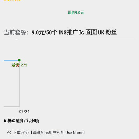
现价
9.0
元
当前套餐：
9.0元/50个 INS推广 Ɪɢ 🇬🇧 UK 粉丝
最慢: 272
最快: 272
07/24
🇧 UK 粉丝 速度 (个/小时)
下单链接:【请输入ins用户名 如 UserName】