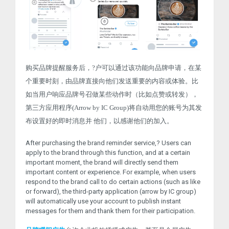
购买品牌提醒服务后，?户可以通过该功能向品牌申请，在某
个重要时刻，由品牌直接向他们发送重要的内容或体验。比
如当用户响应品牌号召做某些动作时（比如点赞或转发），
第三方应用程序(Arrow by IC Group)将自动用您的账号为其发
布设置好的即时消息并 他们，以感谢他们的加入。
After purchasing the brand reminder service,? Users can
apply to the brand through this function, and at a certain
important moment, the brand will directly send them
important content or experience. For example, when users
respond to the brand call to do certain actions (such as like
or forward), the third-party application (arrow by IC group)
will automatically use your account to publish instant
messages for them and thank them for their participation.