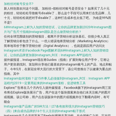
加粉丝对账号安全不?
新人特别喜欢问这个问题。 加粉丝--假粉丝对账号是否安全？ 如果买了几十元
的粉丝，轻轻松松导致账号disable了，那么这个手段可以用来打击竞品啊，几
十元，轻轻松松就把对手disable了，这种打击成本也太低了吧。 为啥是99%而
不是1
6种Instagram上鲜为人知的营销尝试，让你的品牌更加新|2020年Instagram图
片与广告尺寸指南|Instagram团队是怎么做营销分析的？
任何全球范围级别的营销项目，都离不开营销分析这块基石。但很少有人真正
了解营销分析包含了什么。一些人错误地将营销分析（Marketing Analytics）
简单地等价于数字营销分析（Digital Analytics），也就是跟踪用户访问次
Instagram术语\Facebook Page图解术语|6种Instagram上鲜为人知的营销尝
试，让你的品牌更加新|Instagram_RCE：Instagram APP远程代
据外媒报道，Instagram现在将Guides（指南）扩展到每位用户手中，它将让
用户更容易找到、策划和分享他们最喜欢的Instagram账号上的产品、地点和帖
子。今年5月，在新冠全球大流行的大背景下，该公司曾推出了以健康为重点的
指南。其中
Instagram如何涨粉？这15件事儿必须做到|Instagram_RCE：Instagram APP
远程代|2019一定要用起来的Instagram涨粉，促进销售工具
Explore广告将在几个月内引入据外媒报道，Facebook旗下的Instagram周三宣
布将在Explore版块展示广告，用户在这个版块搜索来自他们未关注账户的图片
或视频。该公司称，用户点击该版块中的图片或视频并往下翻看内容时，有可
能会
Instagram做产品推广的5种方法！|27条有效和强大的Instagram营销技巧
（四）|来自成功品牌的16个引人注目的Instagram帖子形式
Instagram在几个月前宣布了Reels短视频共享功能。在全球推广之前，它在巴