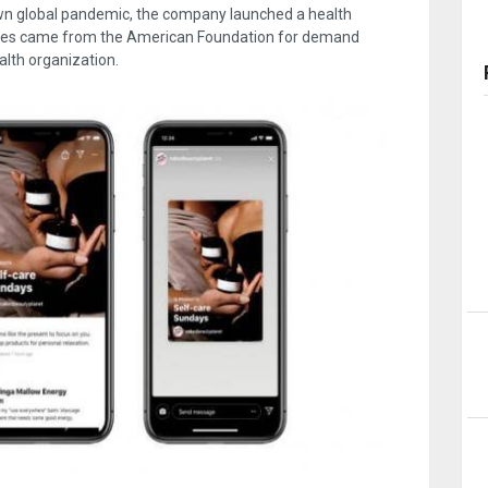
rown global pandemic, the company launched a health
lines came from the American Foundation for demand
lth organization.