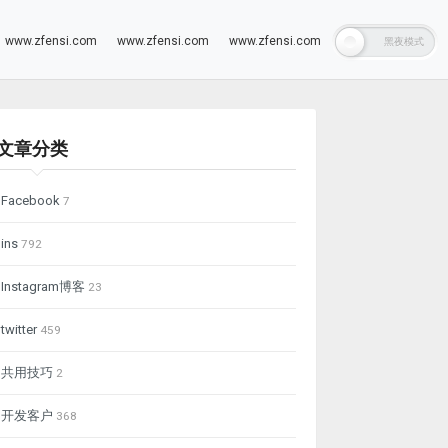
www.zfensi.com
www.zfensi.com
www.zfensi.com
文章分类
Facebook
7
ins
792
Instagram博客
23
twitter
459
共用技巧
2
开发客户
368