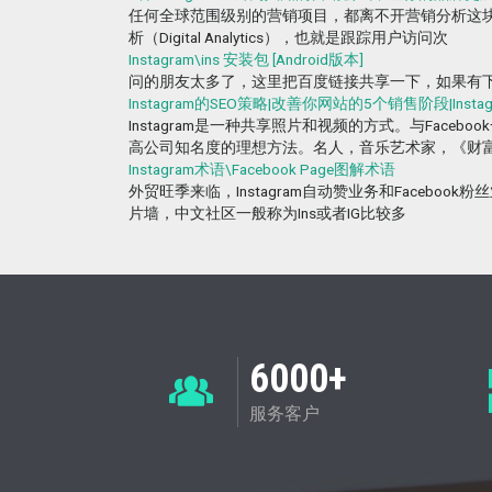
任何全球范围级别的营销项目，都离不开营销分析这块基石
析（Digital Analytics），也就是跟踪用户访问次
Instagram\ins 安装包 [Android版本]
问的朋友太多了，这里把百度链接共享一下，如果有下载失效的，欢迎私我 [z
Instagram的SEO策略|改善你网站的5个销售阶段|Inst
Instagram是一种共享照片和视频的方式。与Fa
高公司知名度的理想方法。名人，音乐艺术家，《财富
Instagram术语\Facebook Page图解术语
外贸旺季来临，Instagram自动赞业务和Faceboo
片墙，中文社区一般称为Ins或者IG比较多
6000+
服务客户