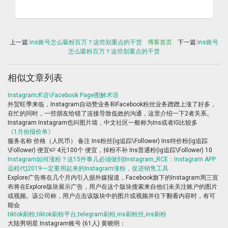
上一篇:
ins账号怎么吸粉百万？这些划重点的干货
博客首页
下一篇:
ins账号
怎么吸粉百万？这些划重点的干货
相似文章列表
Instagram术语\Facebook Page图解术语
外贸旺季来临，Instagram自动赞业务和Facebook粉丝业务蹭蹭上涨了好多，
在忙的同时，一些朋友给错了连接导致低效的沟通，这里介绍一下2者关系。
Instagram Instagram也叫图片墙，中文社区一般称为Ins或者IG比较多
《1月份报价单》
服务名称 价格（人民币） 备注 Ins粉丝(ig追踪\Follower) Ins特价粉(ig追踪
\Follower) 便宜🍉 4元100个 便宜，掉粉不补 Ins普通粉(ig追踪\Follower) 10
Instagram如何涨粉？这15件事儿必须做到|Instagram_RCE：Instagram APP
远程代|2019一定要用起来的Instagram涨粉，促进销售工具
Explore广告将在几个月内引入据外媒报道，Facebook旗下的Instagram周三宣
布将在Explore版块展示广告，用户在这个版块搜索来自他们未关注账户的图片
或视频。该公司称，用户点击该版块中的图片或视频并往下翻看内容时，有可
能会
tiktok刷粉,tiktok刷粉平台,telegram刷粉,ins刷粉丝,ins刷粉
大陆男明星 Instagram账号 (61人) 黄晓明：