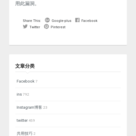
用此漏洞。
Share This:
Google-plus
Facebook
Twitter
Pinterest
文章分类
Facebook
7
ins
792
Instagram博客
23
twitter
459
共用技巧
2