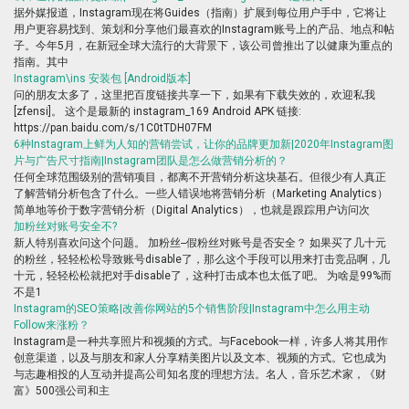
据外媒报道，Instagram现在将Guides（指南）扩展到每位用户手中，它将让
用户更容易找到、策划和分享他们最喜欢的Instagram账号上的产品、地点和帖
子。今年5月，在新冠全球大流行的大背景下，该公司曾推出了以健康为重点的
指南。其中
Instagram\ins 安装包 [Android版本]
问的朋友太多了，这里把百度链接共享一下，如果有下载失效的，欢迎私我
[zfensi]。 这个是最新的 instagram_169 Android APK 链接:
https://pan.baidu.com/s/1C0tTDH07FM
6种Instagram上鲜为人知的营销尝试，让你的品牌更加新|2020年Instagram图
片与广告尺寸指南|Instagram团队是怎么做营销分析的？
任何全球范围级别的营销项目，都离不开营销分析这块基石。但很少有人真正
了解营销分析包含了什么。一些人错误地将营销分析（Marketing Analytics）
简单地等价于数字营销分析（Digital Analytics），也就是跟踪用户访问次
加粉丝对账号安全不?
新人特别喜欢问这个问题。 加粉丝--假粉丝对账号是否安全？ 如果买了几十元
的粉丝，轻轻松松导致账号disable了，那么这个手段可以用来打击竞品啊，几
十元，轻轻松松就把对手disable了，这种打击成本也太低了吧。 为啥是99%而
不是1
Instagram的SEO策略|改善你网站的5个销售阶段|Instagram中怎么用主动
Follow来涨粉？
Instagram是一种共享照片和视频的方式。与Facebook一样，许多人将其用作
创意渠道，以及与朋友和家人分享精美图片以及文本、视频的方式。它也成为
与志趣相投的人互动并提高公司知名度的理想方法。名人，音乐艺术家，《财
富》500强公司和主