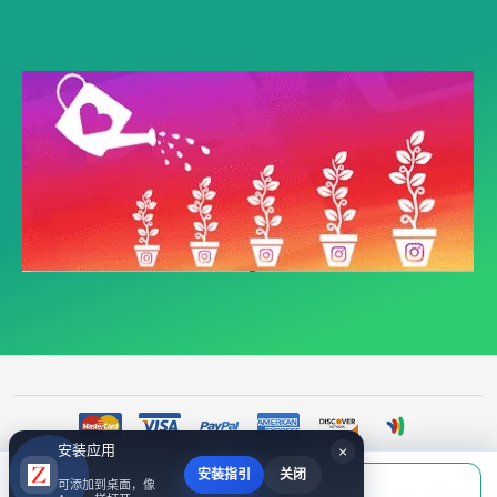
安装应用
×
安装指引
关闭
当前应付
可添加到桌面，像
填写账号后购买
©
Ins买粉丝服务_ins粉丝购买_instagram买粉自助下单平台-zfensi
2017~2026 All