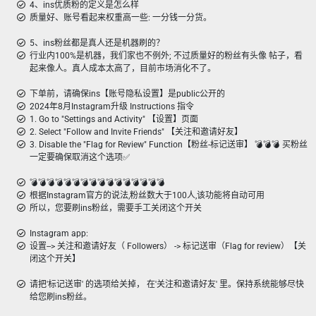
4、ins优质粉的定义是怎么样
质量好、账号看起来权重高一些: 一分钱一分货。
5、ins粉丝都是真人还是机器刷的？
行业内100%是机器，我们家也不例外; 不过质量好的粉丝有头像 帖子，看
起来像人。真人成本太高了，目前市场消化不了。
下单前，请确保ins【账号隐私设置】是public公开的
2024年8月Instagram升级 Instructions 指令
1. Go to "Settings and Activity" 【设置】页面
2. Select "Follow and Invite Friends" 【关注和邀请好友】
3. Disable the "Flag for Review" Function【粉丝-标记送审】 💣︎💣︎💣︎ 买粉丝
一定要确保取消这个选项✅
💣️💣️💣️💣️💣️💣️💣️💣️💣️💣️💣️💣️💣️💣️💣️💣️
根据Instagram官方的说法,粉丝数大于100人,该功能将自动可用
所以，您要刷ins粉丝，需要手工关闭这个开关
Instagram app:
设置--> 关注和邀请好友（ Followers） -> 标记送审（Flag for review）【关
闭这个开关】
请把'标记送审' 的选项给关掉， 在'关注和邀请好友' 里。保持系统能够尽快
给您刷ins粉丝。