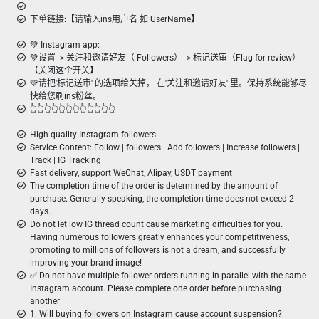
:
下单链接:【请输入ins用户名 如 UserName】
💚 Instagram app:
💚设置--> 关注和邀请好友（ Followers） -> 标记送审（Flag for review）
【关闭这个开关】
💚请把'标记送审' 的选项给关掉， 在'关注和邀请好友' 里。保持系统能够尽
快给您刷ins粉丝。
👆👆👆👆👆👆👆👆👆👆👆👆
High quality Instagram followers
Service Content: Follow | followers | Add followers | Increase followers |
Track | IG Tracking
Fast delivery, support WeChat, Alipay, USDT payment
The completion time of the order is determined by the amount of
purchase. Generally speaking, the completion time does not exceed 2
days.
Do not let low IG thread count cause marketing difficulties for you.
Having numerous followers greatly enhances your competitiveness,
promoting to millions of followers is not a dream, and successfully
improving your brand image!
✅ Do not have multiple follower orders running in parallel with the same
Instagram account. Please complete one order before purchasing
another
1. Will buying followers on Instagram cause account suspension?