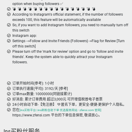
option when buying followers ✅
💣 ️ 💣 ️ 💣 ️ 💣 ️ 💣 ️ 💣 ️ 💣 ️ 💣 ️ 💣 ️ 💣 ️ 💣 ️ 💣 ️ 💣 ️ 💣 ️ 💣 ️ 💣 ️
According to Instagram's official statement, if the number of followers
exceeds 100, this feature will be automatically available
So, if you want to add Instagram followers, you need to manually turn off
this switch
Instagram app:
Settings -->Follow and Invite Friends (Followers) ->Flag for Review [Turn
off this switch]
Please turn off the 'mark for review' option and go to 'follow and invite
friends'. Keep the system able to quickly attract your Instagram
followers.
订单开始时间(参考): 1小时
订单执行速度(平均): 3192/天 [参考]
订单max数量: 10000000(同链接累计)
好消息: 累计订单费用 超过3,000元 可开增值税普电子普票
24小时自动下单-【免注册】 💚 匿名下单，更安全-便捷-更保护个人隐私。
您在
[ins买粉平台 | ins刷粉自助下单 优选服务网站 - zfensi.com 官网]
https://www.zfensi.com 平台的下单信息保密, 敬请放心。
Ins买粉丝服务