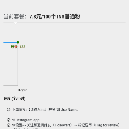
当前套餐：
7.8元/100个 INS普通粉
最慢: 133
最快: 133
07/26
粉 速度 (个/小时)
下单链接:【请输入ins用户名 如 UserName】
💚 Instagram app:
💚设置--> 关注和邀请好友（ Followers） -> 标记送审（Flag for review）