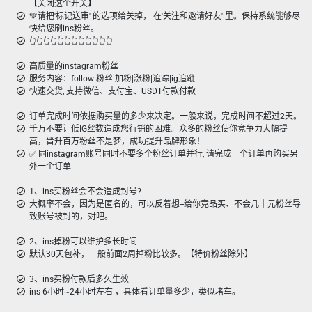
【关闭这个开关】
💚请把'标记送审' 的选项给关掉， 在'关注和邀请好友' 里。保持系统能够尽
快给您刷ins粉丝。
👆👆👆👆👆👆👆👆👆👆👆👆
高质量的instagram粉丝
服务内容：follow|粉丝|加粉|涨粉|追踪|ig追蹤
快速交货, 支持微信、支付宝、USDT付款付款
订单完成时间依据购买量的多少来决定。一般来说，完成时间不超过2天。
千万不要让低IG丝数造成您行销的困难。众多的粉丝使你竞争力大幅提
高，晋升百万粉丝不是梦，成功提升品牌形象！
✅ 同instagram账号同时不要多个粉丝订单并行, 请完成一个订单再购买另
外一个订单
1、ins买粉丝会不会造成封号?
大概率不会，因为是匿名的，可以反着想--给你竞品买、不会几十元粉丝导
致账号被封的，对吧。
2、ins掉粉可以维护多长时间
默认30天包补，一般前面2周掉粉比较多。【特价粉丝除外】
3、ins买粉付款后多久生效
ins 6小时~24小时左右 ，具体看订单量多少，类似堵车。