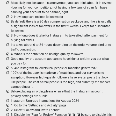
Most likely not, because it's anonymous, you can think about it in reverse
- buying for your competitors, not having a few tens of yuan fan base
causing your account to be banned, right.
2. How long can Ins lose followers for
By default, there is a 30 day compensation package, and there is usually
a significant loss of followers in the first 2 weeks. Except for discounted
followers
3. How long does it take for Instagram to take effect after payment for
buying followers
Ins takes about 6 to 24 hours, depending on the order volume, similar to
traffic congestion.
4. What is the definition of Ins high-quality followers
Good quality, the account appears to have higher weight: you get what
you pay for.
5. Are Instagram followers real people or machine generated?
100% of the industry is made up of machines, and our service is no
exception; However, high-quality followers have avatar posts that look
like people. The cost of real people is too high, and currently the market
cannot digest it.
Before placing an order, please ensure that the Instagram account
privacy settings are public
Instagram Upgrade Instructions for August 2024
1. Go to the "Settings and Activity" page
2. Select "Follow and Invite Friends"
3. Disable the "Flag for Review" Function 💣 ︎ 💣 ︎ 💣 be sure to disable this