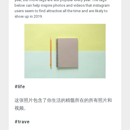
below can help inspire photos and videos that instagram
users seem to find attractive all the time and are likely to
show up in 2019.
#life
这张照片包含了你生活的精髓所在的所有照片和
视频。
#trave