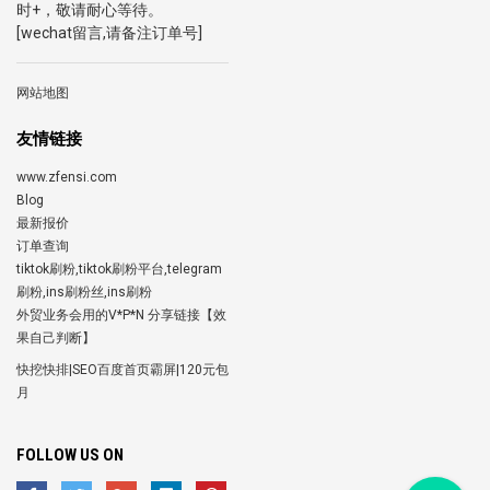
时+，敬请耐心等待。
[wechat留言,请备注订单号]
网站地图
友情链接
www.zfensi.com
Blog
最新报价
订单查询
tiktok刷粉,tiktok刷粉平台,telegram
刷粉,ins刷粉丝,ins刷粉
外贸业务会用的V*P*N 分享链接【效
果自己判断】
快挖快排|SEO百度首页霸屏|120元包
月
FOLLOW US ON