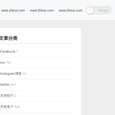
www.zfensi.com
www.zfensi.com
www.zfensi.com
文章分类
Facebook
7
ins
792
Instagram博客
23
twitter
459
共用技巧
2
开发客户
368