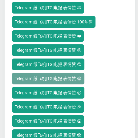
Telegram|纸飞机|TG|电报 表情赞 💩
Telegram|纸飞机|TG|电报 表情赞 100% 💯
Telegram|纸飞机|TG|电报 表情赞 ❤️
Telegram|纸飞机|TG|电报 表情赞 🤬
Telegram|纸飞机|TG|电报 表情赞 😍
Telegram|纸飞机|TG|电报 表情赞 😁
Telegram|纸飞机|TG|电报 表情赞 😢
Telegram|纸飞机|TG|电报 表情赞 🎉
Telegram|纸飞机|TG|电报 表情赞 🤮
Telegram|纸飞机|TG|电报 表情赞 🤡