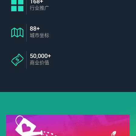
168+
行业推广
88+
城市坐标
50,000+
商业价值