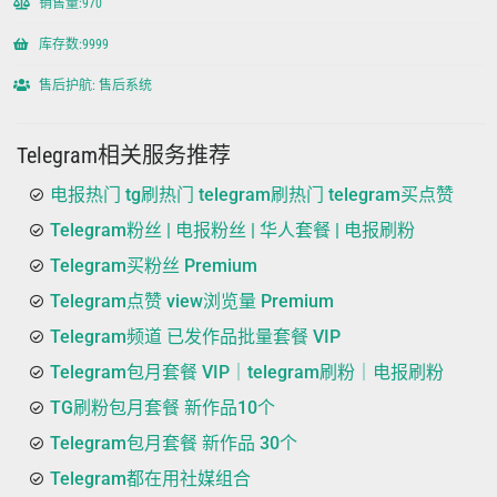
销售量:970
库存数:9999
售后护航: 售后系统
Telegram相关服务推荐
电报热门 tg刷热门 telegram刷热门 telegram买点赞
Telegram粉丝 | 电报粉丝 | 华人套餐 | 电报刷粉
Telegram买粉丝 Premium
Telegram点赞 view浏览量 Premium
Telegram频道 已发作品批量套餐 VIP
Telegram包月套餐 VIP｜telegram刷粉｜电报刷粉
TG刷粉包月套餐 新作品10个
Telegram包月套餐 新作品 30个
Telegram都在用社媒组合