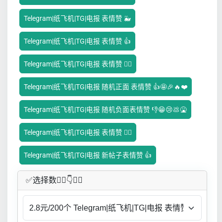
Telegram|纸飞机|TG|电报 表情赞 🐳
Telegram|纸飞机|TG|电报 表情赞 👍
Telegram|纸飞机|TG|电报 表情赞 👌🏻
Telegram|纸飞机|TG|电报 随机正面 表情赞 👍🤩🎉🔥❤️
Telegram|纸飞机|TG|电报 随机负面表情赞 👎😁😢💩🤮
Telegram|纸飞机|TG|电报 表情赞 ❤️‍🔥
Telegram|纸飞机|TG|电报 新帖子表情赞 👍
✅​选择数👇🏻​​👇👇🏻​​