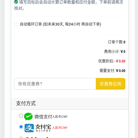
填写目标后会自动计算订单数量和应付金额，下单前请再次
核对。
自动循环订单 (如未来30天, 每24小时 再自动下单)
订单个数:
0
费用小计:
￥0
优惠折扣:
-￥0.00
需要支付:
￥0.00
优惠券应用
支付方式
人民币CNY
人民币CNY