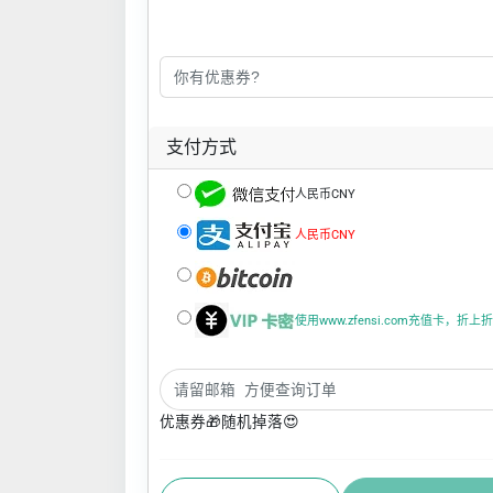
支付方式
人民币CNY
人民币CNY
使用www.zfensi.com充值卡，折
优惠券🎁随机掉落😍