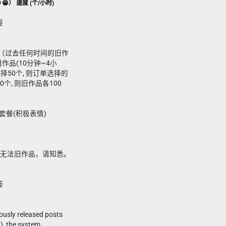
Telegram|纸飞机|tg|电报|TG 已发作品批量套餐【请输入 账号】随机积极表情套餐 （👍 ❤️ 🔥 🎉🤩 😁） 速度 (个/小时)
接
品（过去任何时间的旧作
品(10分钟~4小
择50个, 则订单选择的
0个, 则旧作品各100
作品套餐(积极表情)
roup无法旧作品，请知悉。
接
ously released posts
t), the system