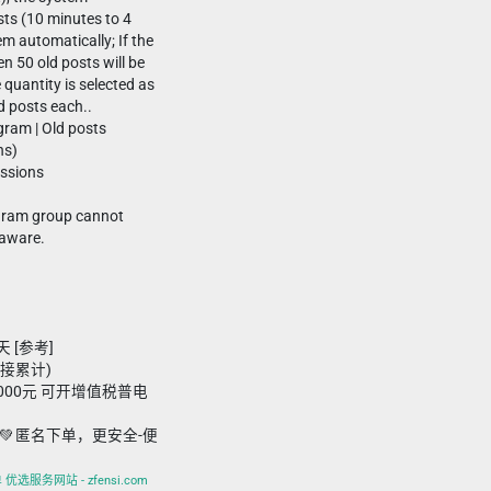
sts (10 minutes to 4
m automatically; If the
en 50 old posts will be
e quantity is selected as
ld posts each..
gram | Old posts
ns)
essions
gram group cannot
 aware.
天 [参考]
链接累计)
,000元 可开增值税普电
💚 匿名下单，更安全-便
优选服务网站 - zfensi.com