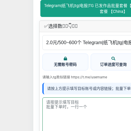
Telegram|纸飞机|tg|电报|TG 已发作品批量套
套餐 【China】
✅​选择数👇🏻​​👇👇🏻​​
无需账号密码
订单进度可查询
请输入tg类似链接 https://t.me/username
请按上方提示填写目标账号或内容链接；批量下单