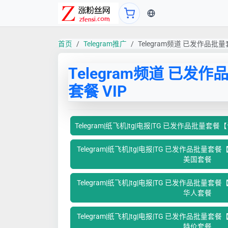
当前语言：中文
首页
Telegram推广
Telegram频道 已发作品批量套
Telegram频道 已发作
套餐 VIP
Telegram|纸飞机|tg|电报|TG 已发作品批量套餐
Telegram|纸飞机|tg|电报|TG 已发作品批量套
美国套餐
Telegram|纸飞机|tg|电报|TG 已发作品批量套
华人套餐
Telegram|纸飞机|tg|电报|TG 已发作品批量套
特价套餐