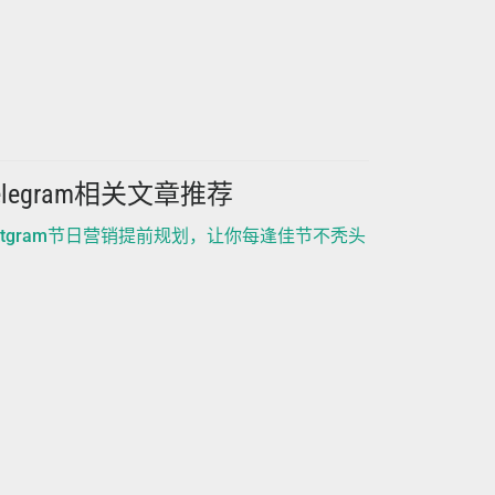
elegram相关文章推荐
nstgram节日营销提前规划，让你每逢佳节不秃头