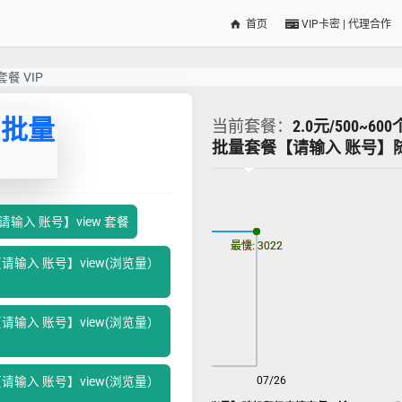
首页
VIP卡密 | 代理合作
餐 VIP
品批量
当前套餐：
2.0元/500~6
批量套餐【请输入 账号】随机积极
更新时间: 2026-08-08
【请输入 账号】view 套餐
最慢: 3022
最快: 3022
餐【请输入 账号】view(浏览量）
餐【请输入 账号】view(浏览量）
餐【请输入 账号】view(浏览量）
08/08
07/26