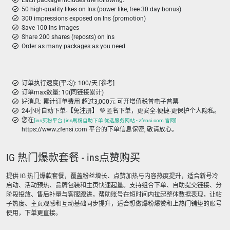
Each package includes the following:
50 high-quality likes on Ins (power like, free 30 day bonus)
300 impressions exposed on Ins (promotion)
Save 100 Ins images
Share 200 shares (reposts) on Ins
Order as many packages as you need
订单执行速度(平均): 100/天 [参考]
订单max数量: 10(同链接累计)
好消息: 累计订单费用 超过3,000元 可开增值税普电子普票
24小时自动下单-【免注册】 💚 匿名下单，更安全-便捷-更保护个人隐私。
您在
[ins买粉平台 | ins刷粉自助下单 优选服务网站 - zfensi.com 官网]
https://www.zfensi.com 平台的下单信息保密, 敬请放心。
IG 热门爆款套餐 - ins点赞购买
提供 IG 热门爆款套餐，覆盖粉丝增长、点赞加热与内容热度提升，适合新号冷
启动、活动预热、品牌包装和主页快速起量。支持组合下单、自助提交链接、分
阶段投放、售后补量与客服跟进，帮助账号在短时间内拉起整体数据表现，让帖
子热度、主页观感和互动基础同步提升，适合想做爆粉爆赞和上热门铺垫的账号
使用，下单更直接。