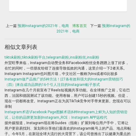
上一篇:
预测Instagram的2021年，电商
博客首页
下一篇:
预测Instagram的
2021年，电商
相似文章列表
tiktok刷粉,tiktok刷粉平台,telegram刷粉,ins刷粉丝,ins刷粉
外贸旺季来临，Instagram自动赞业务和Facebook粉丝业务蹭蹭上涨了好多，
在忙的同时，一些朋友给错了连接导致低效的沟通，这里介绍一下2者关系。
Instagram Instagram也叫图片墙，中文社区一般称为Ins或者IG比较多
Instagram做产品推广的5种方法！|27条有效和强大的Instagram营销技巧
（四）|来自成功品牌的16个引人注目的Instagram帖子形式
Instagram在几个月前宣布了Reels短视频共享功能。在全球推广之前，它在巴
西，法国和德国测试了该功能。使用卷轴，用户可以创建15秒的视频。但是，
现在一切都将改变。Instagram正在为其TikTok竞争对手带来更新。您现在可以
录制
Instagram术语\Facebook Page图解术语|6种Instagram上鲜为人知的营销尝
试，让你的品牌更加新|Instagram_RCE：Instagram APP远程代
据外媒报道，Instagram现在将Guides（指南）扩展到每位用户手中，它将让
用户更容易找到、策划和分享他们最喜欢的Instagram账号上的产品、地点和帖
子。今年5月，在新冠全球大流行的大背景下，该公司曾推出了以健康为重点的