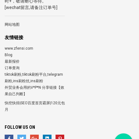
时+，敬请耐心等待。
[wechat留言,请备注订单号]
网站地图
友情链接
www.zfensi.com
Blog
最新报价
订单查询
tiktok刷粉,tiktok刷粉平台,telegram
刷粉,ins刷粉丝,ins刷粉
外贸业务会用的V*P*N 分享链接【效
果自己判断】
快挖快排|SEO百度首页霸屏|120元包
月
FOLLOW US ON