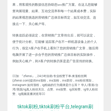
果，用客观性的数据信息协助您seo推广方案。在这儿您能够
查询展现量、結果、互动交流率和每一个結果成本费，实际
的結果视您挑选的营销推广总体目标而定，如互动交流、连
接点一下、关心账户等。
转换追踪必须设定，在营销推广文章传出后，就可以设定，
便于统计分析。它能够 追踪客户在不一样机器设备上的个人
行为，假定A客户在手机上看到了您的营销推广文章，随后用
电脑开展了进一步合乎您的营销推广总体目标的实际操作，
例如关心账户，则A客户的转换仍算是是广告宣传的转换。
❤️‍🔥加: 『zfensi』 , 24小时自助-专业粉赞下单-来涨粉丝网
(zfensi.com)提供ins涨粉，ins加粉，ins群控，ins粉丝增加，
instagram 如何涨粉，ig粉絲的行为规律是什么等？ 华人/香港/台
湾/美国/ig真人粉丝关注、点赞、ins按赞、ig买粉赞、ig华人粉丝
赞、ig视频直播浏览等❤️‍🔥
tiktok刷粉,tiktok刷粉平台,telegram刷