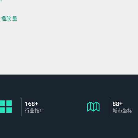
be 播放 量
168+
88+
行业推广
城市坐标