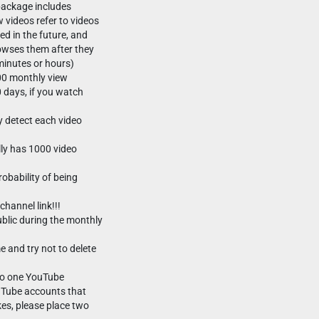
package includes
videos refer to videos
ed in the future, and
owses them after they
minutes or hours)
00 monthly view
0 days, if you watch
y detect each video
ly has 1000 video
obability of being
channel link!!!
ublic during the monthly
 and try not to delete
 to one YouTube
ouTube accounts that
kes, please place two