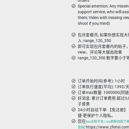
orders
Special attention: Any missin
support service, who will ass
them; Video with missing vie
shoot if you mind)
包月套餐🈷️, 如果你想实
入: range_120_350
即可实现包月套餐内的帖子，从1
view、评论等大锯齿效果
range_120_350 数字
订单开始时间(参考): 1小时
订单执行速度(平均): 1392/天
订单max数量: 1000000(同
好消息: 累计订单费用 超过3
子普票
24小时自动下单-【免注册】 
捷-更保护个人隐私。
您在
[ins买粉平台 | ins刷粉自助下单 
https://www.zfens
官网]