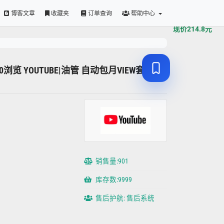
原价
214.8
元
博客文章
收藏夹
订单查询
帮助中心
现价
214.8
元
~600浏览 YOUTUBE|油管 自动包月VIEW套餐-1K
销售量:901
库存数:9999
售后护航: 售后系统