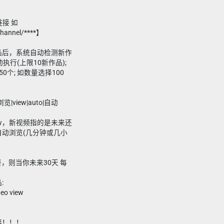
链接 如
channel/****】
新作品后，系统自动检测新作
执行(上限10新作品);
0个; 如数量选择100
览|view|auto|自动
ew，新视频指的是未来还
动浏览(几分钟或几小
套餐，则当你未来30天 每
:
o view
接！！！