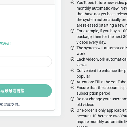
YouTube's future new video 
monthly automatic view. New 
that have not yet been releas
the system automatically br
are released (starting a few 
For example, if you buy a 10
package, then for the next 3
videos every day,
上折实惠价！
The system will automaticall
work:
Each video work automatical
views
Convenient to enhance the pr
popular
Attention: Fill in the YouTube 
Ensure that the account is p
填写账号或链接
subscription period
Do not change your username
式完成支付。
old videos
One order is only applicable
account. If there are two Y
require monthly automatic li