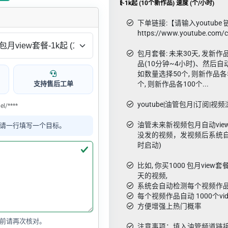
youtube|油管 自动包月view套餐-1k起 (10个新作品) 速度 (个/小时)
下单链接:【请输入youtube 
https://www.youtube.com/
包月套餐: 未来30天, 发
品(10分钟~4小时)、然后自动
如数量选择50个, 则新作品各5
支持售后工单
个, 则新作品各100个...
youtube|油管包月|订阅|视频浏
l/****
油管未来新视频包月自动vi
请一行填写一个目标。
没发的视频，发视频后系统自
时启动)
比如, 你买1000 包月view
天的视频,
系统会自动检测每个视频作品
每个视频作品自动 1000个vide
方便增强上热门概率
前请再次核对。
注意事项：填入油管频道链