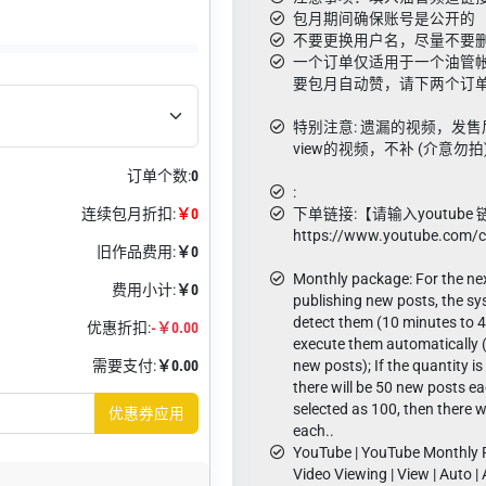
包月期间确保账号是公开的
不要更换用户名，尽量不要
一个订单仅适用于一个油管
要包月自动赞，请下两个订
特别注意: 遗漏的视频，发售
view的视频，不补 (介意勿拍
订单个数:
0
:
连续包月折扣:
￥0
下单链接:【请输入youtube 
https://www.youtube.com/
旧作品费用:
￥0
Monthly package: For the nex
费用小计:
￥0
publishing new posts, the sy
detect them (10 minutes to 
优惠折扣:
-￥0.00
execute them automatically 
需要支付:
￥0.00
new posts); If the quantity is
there will be 50 new posts eac
selected as 100, then there w
优惠券应用
each..
YouTube | YouTube Monthly P
Video Viewing | View | Auto |