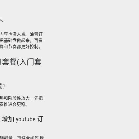
个
内容也没人点。油管订
把基础盘做起来，再看
算和节奏都更好控制。
|包月套餐(入门套
景？
热和阶段性放大，先把
奏推进会更稳。
增加 youtube 订
做基础铺量，再结合如何 增