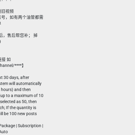
删旧视频
帐号，如有两个油管都需
单
后，售后帮您补； 掉
)
链接 如
channel/****】
t 30 days, after
stem will automatically
4 hours) and then
(up to a maximum of 10
 selected as 50, then
h; If the quantity is
ill be 100 new posts
ackage | Subscription |
 Auto