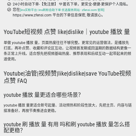
24小时自动下单-【免注册】 💚 匿名下单，更安全-便捷-更保护个人隐私。
您在
[ins买粉平台 | ins刷粉自助下单 优选服务网站 - zfensi.com 官网]
https://www.zfensi.com 平台的下单信息保密, 敬请放心。
YouTube短视频 点赞 like|dislike｜youtube 播放 量
单做 youtube 播放 量，页面热度往往不够完整。更常见的运营做法，是播放先
打底，再补点赞、收藏和评论区互动，让视频首发期或回温期的数据结构更像一
条正常上升线。适合想先把视频基础热度、推荐表现和后续互动一起带起来的频
道使用。
Youtube|油管|视频赞|like|dislike|save YouTube视频
点赞 FAQ
youtube 播放 量更适合哪些场景？
youtube 播放 量更适合新号起量、活动预热和阶段性放大，先把主页、内容与链
接准备好，再按节奏推进会更稳。
youtube 刷 播放 量 有用 吗和刷 youtube 播放 量怎么搭
配更稳？