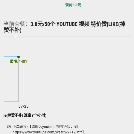
现价
3.8
元
当前套餐：
3.8元/50个 YOUTUBE 视频 特价赞|LIKE(掉
赞不补)
最慢: 1481
最快: 1481
07/25
|like(掉赞不补) 速度 (个/小时)
下单链接:【请输入youtube 视频链接，如
https://www.youtube.com/watch?v=17S***】