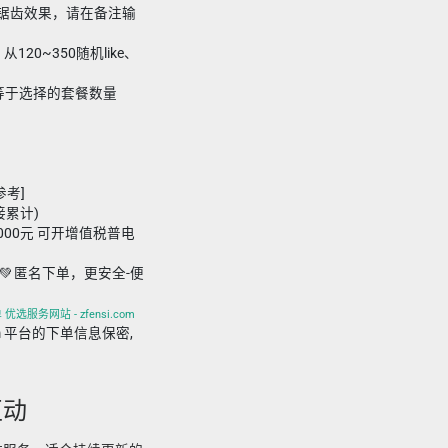
现大锯齿效果，请在备注输
20~350随机like、
要小于等于选择的套餐数量
参考]
接累计)
,000元 可开增值税普电
💚 匿名下单，更安全-便
优选服务网站 - zfensi.com
i.com 平台的下单信息保密,
互动