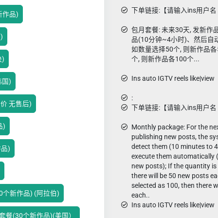
下单链接:【请输入ins用户名 如
个新作品)
包月套餐: 未来30天, 发
)
品(10分钟~4小时)、然后自动
如数量选择50个, 则新作品各5
)
个, 则新作品各100个...
Ins auto IGTV reels like|view
韩国)
:
特价 无售后)
下单链接:【请输入ins用户名 如
品)
Monthly package: For the nex
publishing new posts, the sy
detect them (10 minutes to 
作品)
execute them automatically 
new posts); If the quantity is
there will be 50 new posts eac
selected as 100, then there w
0个新作品) (阿拉伯)
each..
Ins auto IGTV reels like|view
赞套餐(30个新作品)(美国）