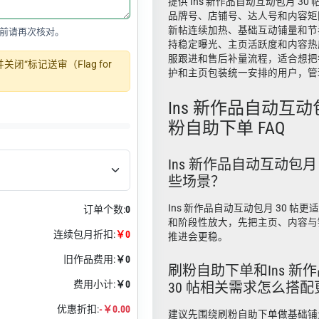
提供 Ins 新作品自动互动包月 3
品牌号、店铺号、达人号和内容矩
新帖连续加热、基础互动铺量和节
前请再次核对。
持稳定曝光、主页活跃度和内容热
服跟进和售后补量流程，适合想把
“标记送审（Flag for
护和主页包装统一安排的用户，管
Ins 新作品自动互动包月
粉自助下单 FAQ
Ins 新作品自动互动包月
些场景？
Ins 新作品自动互动包月 30 帖
订单个数:
0
和阶段性放大，先把主页、内容与
连续包月折扣:
￥0
推进会更稳。
旧作品费用:
￥0
刷粉自助下单和Ins 新
费用小计:
￥0
30 帖相关需求怎么搭配
优惠折扣:
-￥0.00
建议先围绕刷粉自助下单做基础铺量