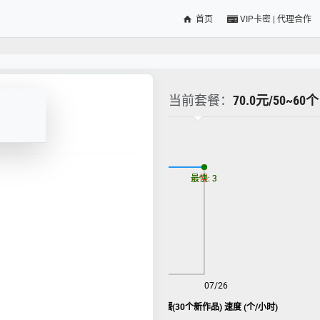
首页
VIP卡密 | 代理合作
当前套餐：
70.0元/50~60
更新时间: 2026-08-08
最慢: 3
最快: 3
08/08
07/26
IGTV(Reels) 包月 like 套餐(30个新作品) 速度 (个/小时)