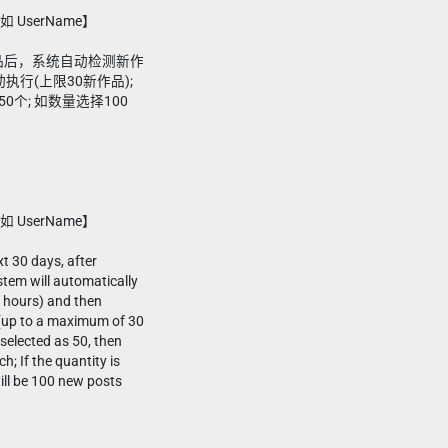
 UserName】
新作品后，系统自动检测新作
执行(上限30新作品);
0个; 如数量选择100
 UserName】
t 30 days, after
stem will automatically
4 hours) and then
(up to a maximum of 30
 selected as 50, then
h; If the quantity is
ill be 100 new posts