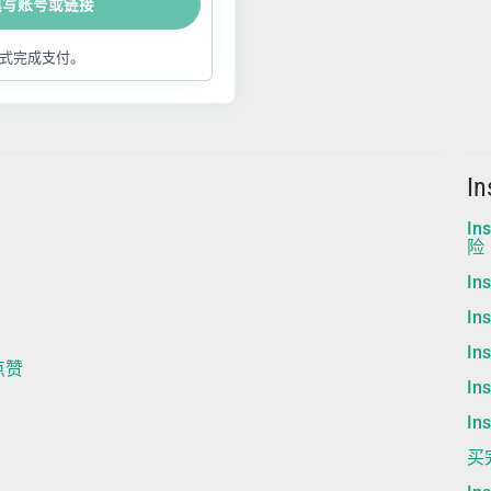
填写账号或链接
式完成支付。
I
I
险
I
I
I
m点赞
I
I
买