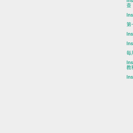
I
查
I
第
I
I
每
I
教
I