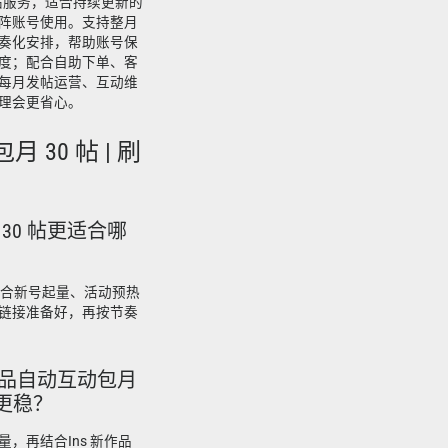
0 帖服务，适合持续更新的
阵账号使用。支持整月
奏化安排，帮助账号保
度；配合自助下单、客
每月发帖运营、互动维
理会更省心。
 30 帖 | 刷
 30 帖更适合哪
更适合新号起量、活动预热
链接准备好，再按节奏
作品自动互动包月
更稳？
，再结合Ins 新作品