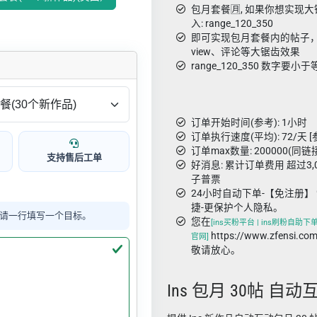
包月套餐🈷️, 如果你想实
入: range_120_350
即可实现包月套餐内的帖子，从1
view、评论等大锯齿效果
range_120_350 数字
订单开始时间(参考): 1小时
订单执行速度(平均): 72/天 [
订单max数量: 200000(同链
支持售后工单
好消息: 累计订单费用 超过3
子普票
24小时自动下单-【免注册】 
捷-更保护个人隐私。
请一行填写一个目标。
您在
[ins买粉平台 | ins刷粉自助下单 
https://www.zfens
官网]
敬请放心。
Ins 包月 30帖 自动