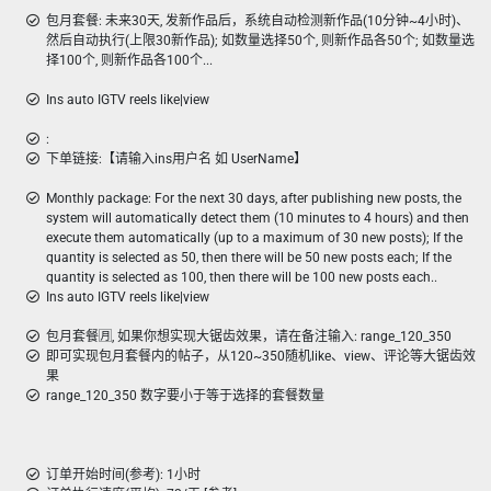
包月套餐: 未来30天, 发新作品后，系统自动检测新作品(10分钟~4小时)、
然后自动执行(上限30新作品); 如数量选择50个, 则新作品各50个; 如数量选
择100个, 则新作品各100个...
Ins auto IGTV reels like|view
:
下单链接:【请输入ins用户名 如 UserName】
Monthly package: For the next 30 days, after publishing new posts, the
system will automatically detect them (10 minutes to 4 hours) and then
execute them automatically (up to a maximum of 30 new posts); If the
quantity is selected as 50, then there will be 50 new posts each; If the
quantity is selected as 100, then there will be 100 new posts each..
Ins auto IGTV reels like|view
包月套餐🈷️, 如果你想实现大锯齿效果，请在备注输入: range_120_350
即可实现包月套餐内的帖子，从120~350随机like、view、评论等大锯齿效
果
range_120_350 数字要小于等于选择的套餐数量
订单开始时间(参考): 1小时