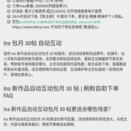
订单执行速度(平均): 72/天 [参考]
订单max数量: 200000(同链接累计)
好消息: 累计订单费用 超过3,000元 可开增值税普电子普票
24小时自动下单-【免注册】 💚 匿名下单，更安全-便捷-更保护个人隐私。
您在
[ins买粉平台 | ins刷粉自助下单 优选服务网站 - zfensi.com 官网]
https://www.zfensi.com 平台的下单信息保密, 敬请放心。
Ins 包月 30帖 自动互动
提供 Ins 新作品自动互动包月 30 帖服务，适合持续更新的品牌号、店铺号、达
人号和内容矩阵账号使用。支持整月新帖连续加热、基础互动铺量和节奏化安
排，帮助账号保持稳定曝光、主页活跃度和内容热度；配合自助下单、客服跟进
和售后补量流程，适合想把每月发帖运营、互动维护和主页包装统一安排的用
户，管理会更省心。
Ins 新作品自动互动包月 30 帖 | 刷粉自助下单
FAQ
Ins 新作品自动互动包月 30 帖更适合哪些场景？
Ins 新作品自动互动包月 30 帖更适合新号起量、活动预热和阶段性放大，先把主
页、内容与链接准备好，再按节奏推进会更稳。