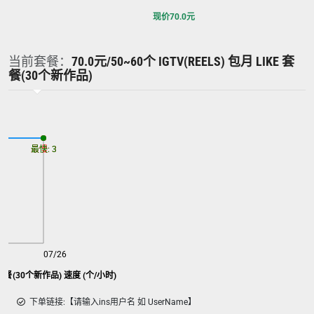
现价
70.0
元
当前套餐：
70.0元/50~60个 IGTV(REELS) 包月 LIKE 套
餐(30个新作品)
最慢: 3
最快: 3
07/26
ike 套餐(30个新作品) 速度 (个/小时)
下单链接:【请输入ins用户名 如 UserName】